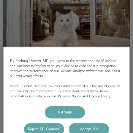
By clicking “Accept All” you agree to the storing and use of cookies
and tracking technologies on your device to enhance site navigation,
improve the performance of our website, analyse website use, and assist
our marketing efforts.
Verzekering
Select “Cookie Settings” for more information about the use of cookies
and tracking technologies and to adjust your preferences. More
Dit zijn betrouwbare websites waar je een
information is available in our Privacy Notice and Cookie Policy.
dierenverzekering kunt afsluiten.
Settings
Lees hier meer over
Reject All Optional
Accept All