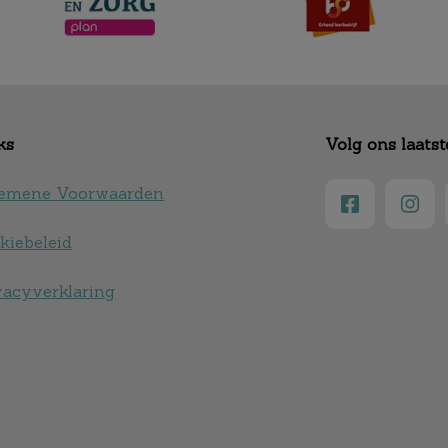
ks
Volg ons laats
emene Voorwaarden
kiebeleid
vacyverklaring