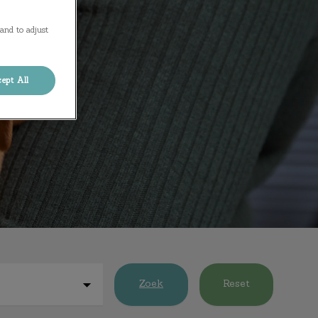
and to adjust
ept All
Zoek
Reset