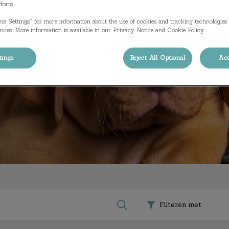
forts.
ie Settings” for more information about the use of cookies and tracking technologies 
nces. More information is available in our Privacy Notice and Cookie Policy.
tings
Reject All Optional
Acc
Filteren met