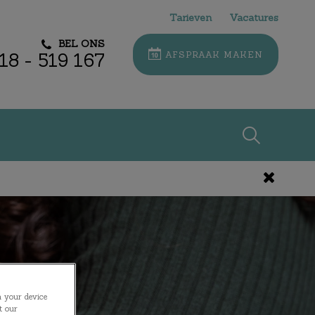
Tarieven
Vacatures
BEL ONS
18 - 519 167
AFSPRAAK MAKEN
Zoek
Zoek
n your device
t our