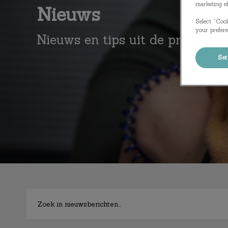
marketing ef
Nieuws
Select “Cook
your prefere
Nieuws en tips uit de praktijk
Set