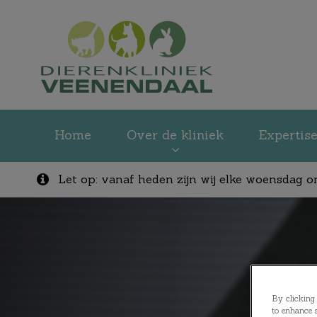
Homepage Dieren
Home
Over de kliniek
Expertis
Let op: vanaf heden zijn wij elke woensdag o
Zoek
By clicking 
to enhance s