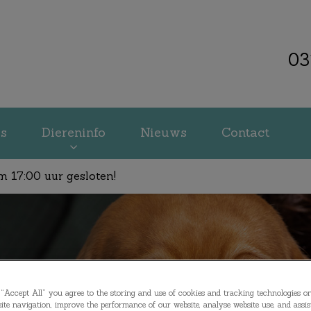
03
kliniek Veenendaal
es
Diereninfo
Nieuws
Contact
m 17:00 uur gesloten!
“Accept All” you agree to the storing and use of cookies and tracking technologies o
ite navigation, improve the performance of our website, analyse website use, and assis