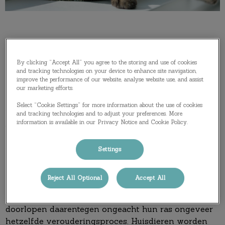
By clicking “Accept All” you agree to the storing and use of cookies
and tracking technologies on your device to enhance site navigation,
improve the performance of our website, analyse website use, and assist
our marketing efforts.
Vroegtijdige diagnose en preventie van ziekten zijn
Select “Cookie Settings” for more information about the use of cookies
de meest belangrijke redenen om een huisdier elk
and tracking technologies and to adjust your preferences. More
jaar weer te checken.
information is available in our Privacy Notice and Cookie Policy.
Ook Honden en katten hebben te maken met
Settings
veranderingen in het lichaam tijdens het ouder
worden. Bij honden is het verouderingsproces
Reject All Optional
Accept All
afhankelijk van het ras en leven grote rassen
gemiddeld minder lang dan kleine rassen. Katten
doorlopen daarentegen ongeacht hun ras ongeveer
hetzelfde verouderingsproces. Huisdieren worden