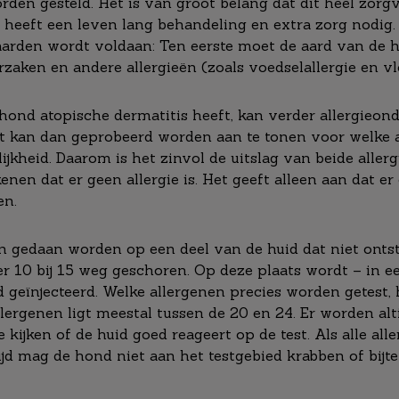
den gesteld. Het is van groot belang dat dit heel zorgv
 heeft een leven lang behandeling en extra zorg nodig.
arden wordt voldaan: Ten eerste moet de aard van de hu
aken en andere allergieën (zoals voedselallergie en vloo
 hond atopische dermatitis heeft, kan verder allergie
t kan dan geprobeerd worden aan te tonen voor welke a
ijkheid. Daarom is het zinvol de uitslag van beide allerg
ekenen dat er geen allergie is. Het geeft alleen aan dat
en.
en gedaan worden op een deel van de huid dat niet ontst
 10 bij 15 weg geschoren. Op deze plaats wordt – in ee
d geïnjecteerd. Welke allergenen precies worden getest
llergenen ligt meestal tussen de 20 en 24. Er worden alt
kijken of de huid goed reageert op de test. Als alle all
jd mag de hond niet aan het testgebied krabben of bijten