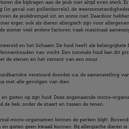
ctoren die bijdragen aan de jeuk niet altijd even sterk. E
g (in geval van pollenkorrels), de weersomstandighede
en de jeukdrempel uit, en soms niet. Daardoor hebben
omer erger, ook als dieren allergisch zijn voor allergene
in de zomer veel andere factoren vaak maximaal aanwez
nwereld en het lichaam. De huid heeft als belangrijkste 
 binnenhouden van vocht. Een normale huid kan dit pri
 met de stenen en het cement van een muur.
huidbarrière verstoord doordat o.a. de samenstelling van 
us met alle gevolgen van dien.
iën en gisten op zijn huid. Deze zogenaamde micro-orga
d de bek, onder de staart en tussen de tenen.
ntal micro-organismen binnen de perken blijft. Bovendi
 en gisten geen kwaad kunnen. Bij allergische dieren is