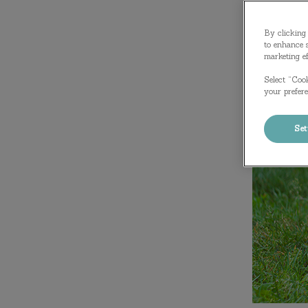
By clicking 
to enhance s
marketing ef
Select “Cook
your prefere
Set