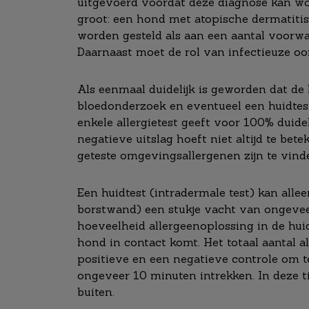
uitgevoerd voordat deze diagnose kan wor
groot: een hond met atopische dermatitis
worden gesteld als aan een aantal voorwa
Daarnaast moet de rol van infectieuze oorz
Als eenmaal duidelijk is geworden dat de
bloedonderzoek en eventueel een huidtes
enkele allergietest geeft voor 100% duidel
negatieve uitslag hoeft niet altijd te bet
geteste omgevingsallergenen zijn te vind
Een huidtest (intradermale test) kan alle
borstwand) een stukje vacht van ongeveer
hoeveelheid allergeenoplossing in de hui
hond in contact komt. Het totaal aantal a
positieve en een negatieve controle om te 
ongeveer 10 minuten intrekken. In deze ti
buiten.