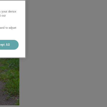
n your device
t our
and to adjust
ept All