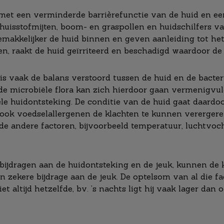
met een verminderde barrièrefunctie van de huid en ee
uisstofmijten, boom- en graspollen en huidschilfers va
makkelijker de huid binnen en geven aanleiding tot het
n, raakt de huid geïrriteerd en beschadigd waardoor de
s vaak de balans verstoord tussen de huid en de bacteri
 microbiële flora kan zich hierdoor gaan vermenigvul
ële huidontsteking. De conditie van de huid gaat daardoo
n ook voedselallergenen de klachten te kunnen verergere
ende andere factoren, bijvoorbeeld temperatuur, luchtv
bijdragen aan de huidontsteking en de jeuk, kunnen de kl
n zekere bijdrage aan de jeuk. De optelsom van al die f
et altijd hetzelfde, bv. ’s nachts ligt hij vaak lager d