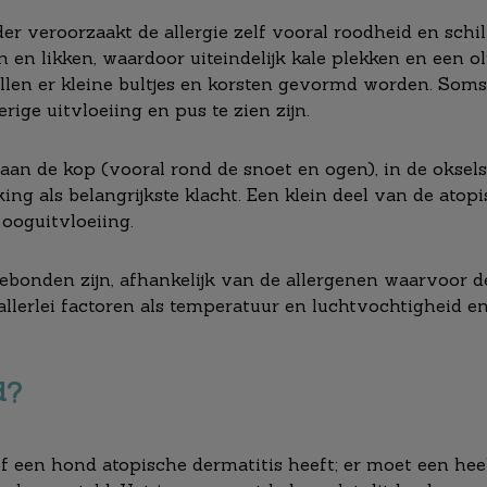
rder veroorzaakt de allergie zelf vooral roodheid en sch
n en likken, waardoor uiteindelijk kale plekken en een o
llen er kleine bultjes en korsten gevormd worden. Soms
ige uitvloeiing en pus te zien zijn.
an de kop (vooral rond de snoet en ogen), in de oksels,
ng als belangrijkste klacht. Een klein deel van de ato
 ooguitvloeiing.
ebonden zijn, afhankelijk van de allergenen waarvoor d
allerlei factoren als temperatuur en luchtvochtigheid
d?
 of een hond atopische dermatitis heeft; er moet een h