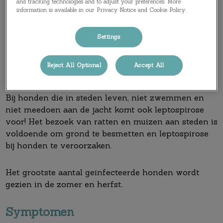
and tracking technologies and to adjust your preferences. More
Zwemmen, drinken uit natuurlijke waterbronnen en
information is available in our Privacy Notice and Cookie Policy.
lopen door gebieden waar veel knaagdieren komen
leiden dan ook tot een verhoogd risico op infectie.
Settings
Daarnaast vormt blootstelling aan wilde fauna, zoals
bij honden die meedoen aan de jacht, een groot
Reject All Optional
Accept All
risico op de ontwikkeling van leptospirose.
Bij honden die in steden leven, niet zwemmen en
niet meedoen aan de jacht komt ook leptospirose
voor! Het bezoek van ratten en muizen aan steden is
voldoende om grond te besmetten en leptospirose
bij honden te veroorzaken.
Het grootste aantal geïnfecteerde honden wordt
gezien in de zomer en herfst.
Symptomen