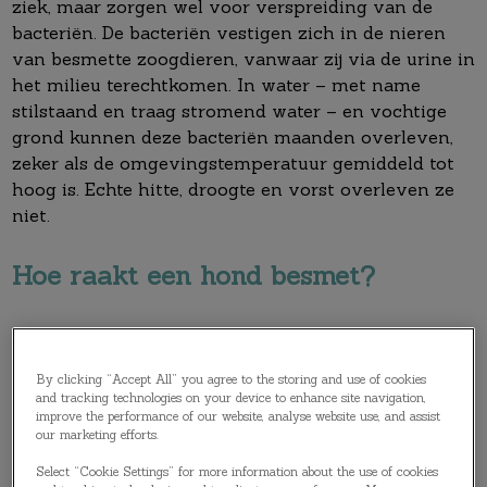
ziek, maar zorgen wel voor verspreiding van de
bacteriën. De bacteriën vestigen zich in de nieren
van besmette zoogdieren, vanwaar zij via de urine in
het milieu terechtkomen. In water – met name
stilstaand en traag stromend water – en vochtige
grond kunnen deze bacteriën maanden overleven,
zeker als de omgevingstemperatuur gemiddeld tot
hoog is. Echte hitte, droogte en vorst overleven ze
niet.
Hoe raakt een hond besmet?
Infectie treedt op door contact van de (intacte)
slijmvliezen of beschadigde huid met de urine van
By clicking “Accept All” you agree to the storing and use of cookies
een geïnfecteerd dier of met besmet water of
and tracking technologies on your device to enhance site navigation,
improve the performance of our website, analyse website use, and assist
besmette grond. Overdracht kan ook optreden door
our marketing efforts.
bloed-bloed contact.
Select “Cookie Settings” for more information about the use of cookies