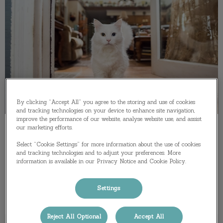
By clicking “Accept All” you agree to the storing and use of cookies
and tracking technologies on your device to enhance site navigation,
improve the performance of our website, analyse website use, and assist
our marketing efforts.
Verzekering
Select “Cookie Settings” for more information about the use of cookies
and tracking technologies and to adjust your preferences. More
Dit zijn betrouwbare websites waar je een
information is available in our Privacy Notice and Cookie Policy.
dierenverzekering kunt afsluiten.
Settings
Lees hier meer over
Reject All Optional
Accept All