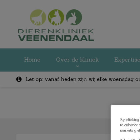
Homepage Dieren
Home
Over de kliniek
Expertis
Let op: vanaf heden zijn wij elke woensdag o
Zoek
By clicking 
to enhance s
marketing ef