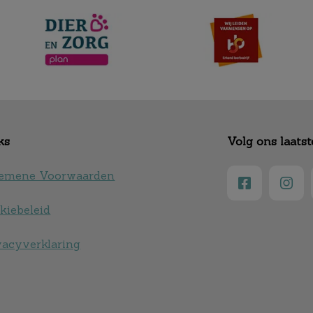
ks
Volg ons laats
emene Voorwaarden
kiebeleid
vacyverklaring