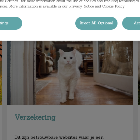
ie Settings” for more information about the use of cookies and tracking technologies 
Filteren met
nces. More information is available in our Privacy Notice and Cookie Policy.
tings
Reject All Optional
Acc
Verzekering
Verzekering
Dit zijn betrouwbare websites waar je een