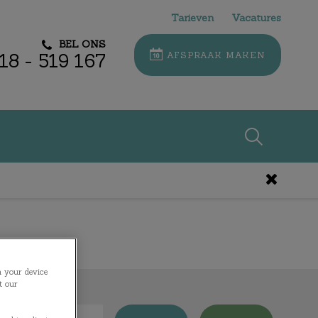
Tarieven
Vacatures
BEL ONS
18 - 519 167
AFSPRAAK MAKEN
Zoek
Zoek
n your device
t our