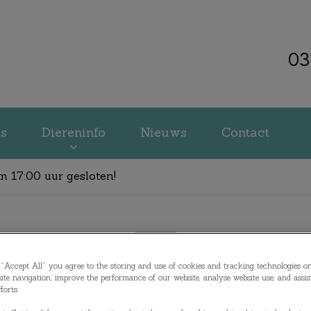
03
kliniek Veenendaal
es
Diereninfo
Nieuws
Contact
m 17:00 uur gesloten!
“Accept All” you agree to the storing and use of cookies and tracking technologies o
ite navigation, improve the performance of our website, analyse website use, and assis
forts.