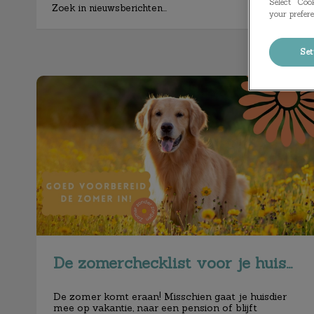
Select “Cook
your prefere
Set
De zomerchecklist voor je huisdier
De zomerchecklist voor je huisdier
De zomer komt eraan! Misschien gaat je huisdier
mee op vakantie, naar een pension of blijft