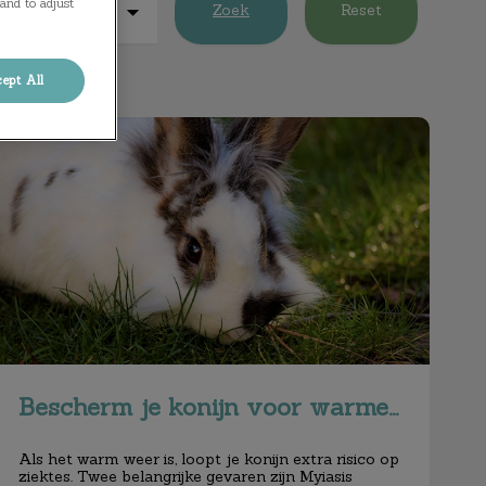
and to adjust
Zoek
Reset
ept All
Bescherm je konijn voor warmere dagen
Bescherm je konijn voor warmere dagen
Als het warm weer is, loopt je konijn extra risico op
ziektes. Twee belangrijke gevaren zijn Myiasis