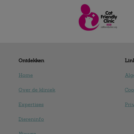
Ontdekken
Lin
Home
Alg
Over de kliniek
Coo
Expertises
Pri
Diereninfo
Nieuws