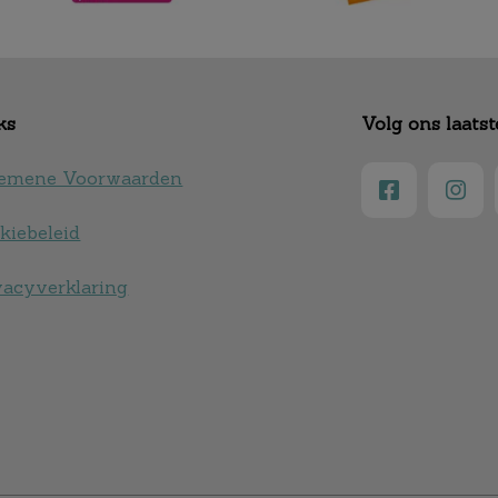
ks
Volg ons laats
emene Voorwaarden
kiebeleid
vacyverklaring