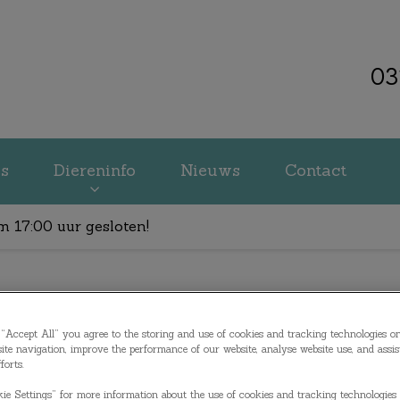
03
kliniek Veenendaal
es
Diereninfo
Nieuws
Contact
m 17:00 uur gesloten!
Gezondheid
“Accept All” you agree to the storing and use of cookies and tracking technologies o
ite navigation, improve the performance of our website, analyse website use, and assis
forts.
ie Settings” for more information about the use of cookies and tracking technologies 