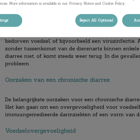
nces. More information is available in our Privacy Notice and Cookie Policy.
tings
Reject All Optional
Acc
Iedere hond of kat heeft wel eens diarree. Oorzaken
bedorven voedsel, of bijvoorbeeld een virusinfectie. 
zonder tussenkomst van de dierenarts binnen enkele 
diarree niet, of komt steeds weer terug. In die gevall
probleem.
Oorzaken van een chronische diarree
De belangrijkste oorzaken voor een chronische diarree
Het kan gaan om een overgevoeligheid voor voedsel
immuungemedieerde darmziekten of een vorm van d
Voedselovergevoeligheid