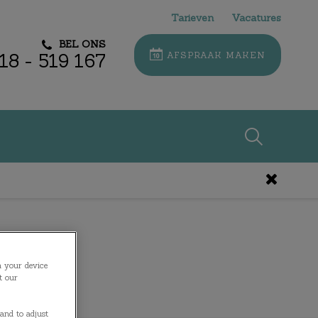
Tarieven
Vacatures
BEL ONS
18 - 519 167
AFSPRAAK MAKEN
Zoek
Zoek
n your device
t our
and to adjust