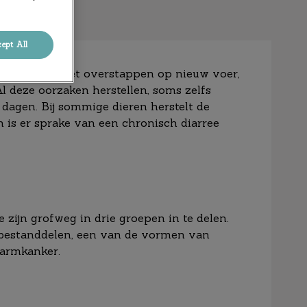
ept All
 kunnen zijn het overstappen op nieuw voer,
Al deze oorzaken herstellen, soms zelfs
dagen. Bij sommige dieren herstelt de
en is er sprake van een chronisch diarree
 zijn grofweg in drie groepen in te delen.
bestanddelen, een van de vormen van
armkanker.