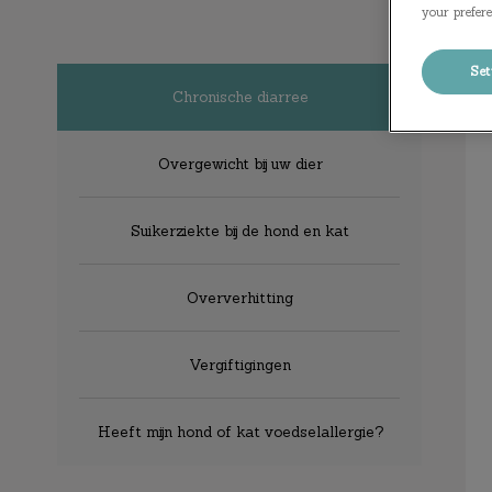
your prefere
Set
Chronische diarree
Overgewicht bij uw dier
Suikerziekte bij de hond en kat
Oververhitting
Vergiftigingen
Heeft mijn hond of kat voedselallergie?