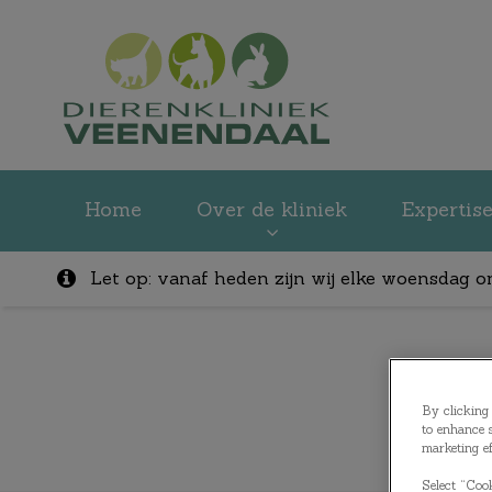
Homepage Dieren
Home
Over de kliniek
Expertis
Let op: vanaf heden zijn wij elke woensdag o
Zoek
By clicking 
to enhance s
marketing ef
Select “Cook